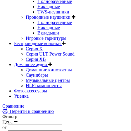
Полноразмерные
Накладные
TWS-наушники
Проводные наушники
Полноразмерные
Накладные
Вкладыши
Игровые гарнитуры
Беспроводные колонки
Серия X
Серия ULT Power Sound
Серия XB
Домашнее аудио
Домашние кинотеатры
Саундбары
Музыкальные центры
Hi-Fi компоненты
Фотоаксессуары
Уценка
Сравнение
Перейти к сравнению
Фильтр
Цена
от