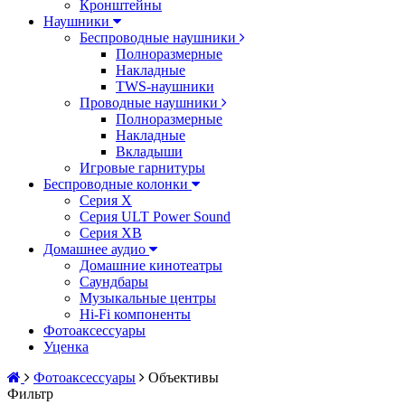
Кронштейны
Наушники
Беспроводные наушники
Полноразмерные
Накладные
TWS-наушники
Проводные наушники
Полноразмерные
Накладные
Вкладыши
Игровые гарнитуры
Беспроводные колонки
Серия X
Серия ULT Power Sound
Серия XB
Домашнее аудио
Домашние кинотеатры
Саундбары
Музыкальные центры
Hi-Fi компоненты
Фотоаксессуары
Уценка
Фотоаксессуары
Объективы
Фильтр