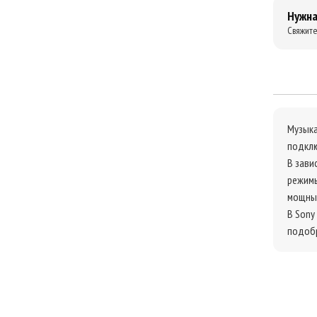
Нужна
Свяжите
Музыка
подклю
В зави
режимы
мощные
В Sony
подобр