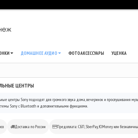
ЛОНКИ
ДОМАШНЕЕ АУДИО
ФОТОАКСЕССУАРЫ
УЦЕНКА
ЛЬНЫЕ ЦЕНТРЫ
ные центры Sony подходят для громкого звука дома, вечеринок и прослушивания муз
темы Sony с Bluetooth и дополнительными функциями.
оз
Доставка по России
Предоплата: СБП, SberPay, ЮMoney или безналичн