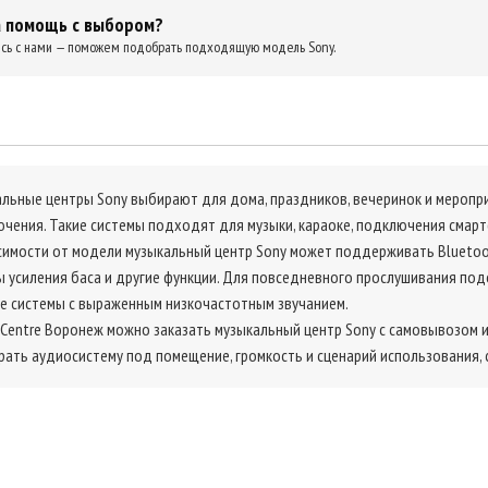
 помощь с выбором?
сь с нами — поможем подобрать подходящую модель Sony.
льные центры Sony выбирают для дома, праздников, вечеринок и меропри
чения. Такие системы подходят для музыки, караоке, подключения смартф
симости от модели музыкальный центр Sony может поддерживать Bluetoo
 усиления баса и другие функции. Для повседневного прослушивания под
 системы с выраженным низкочастотным звучанием.
 Centre Воронеж можно заказать музыкальный центр Sony с самовывозом и
ать аудиосистему под помещение, громкость и сценарий использования, с