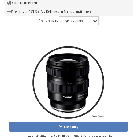
Доставка по России
Предоплата: СБП, SberPay, ЮMoney или безналичный перевод
Сортировать
В корзину
Tamron 20-40mm F/2.8 Di III VXD (A062) объектив для Sony FE