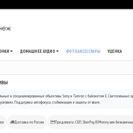
ЛОНКИ
ДОМАШНЕЕ АУДИО
ФОТОАКСЕССУАРЫ
УЦЕНКА
ИВЫ
льные и специализированные объективы Sony и Tamron с байонетом E. Светосильные зу
условиях. Поддержка автофокуса, стабилизации и защиты от влаги.
оз
Доставка по России
Предоплата: СБП, SberPay, ЮMoney или безналичн