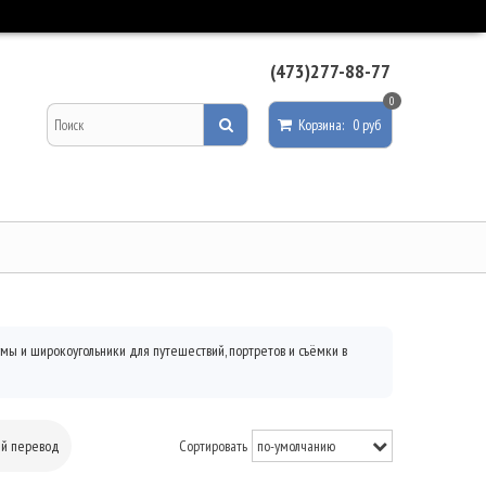
(473)277-88-77
0
Корзина
:
0 руб
мы и широкоугольники для путешествий, портретов и съёмки в
ый перевод
Сортировать