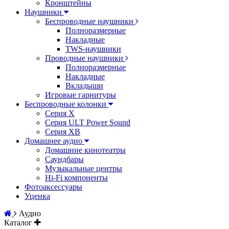
Кронштейны
Наушники
Беспроводные наушники
Полноразмерные
Накладные
TWS-наушники
Проводные наушники
Полноразмерные
Накладные
Вкладыши
Игровые гарнитуры
Беспроводные колонки
Серия X
Серия ULT Power Sound
Серия XB
Домашнее аудио
Домашние кинотеатры
Саундбары
Музыкальные центры
Hi-Fi компоненты
Фотоаксессуары
Уценка
Аудио
Каталог