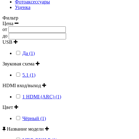
Фотоаксессуары
Уценка
Фильтр
Цена
от
до
USB
Да (1)
Звуковая схема
5.1 (1)
HDMI вход/выход
1 HDMI (ARC) (1)
Цвет
Чёрный (1)
Название модели