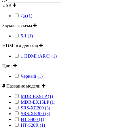
USB
Да (1)
Звуковая схема
5.1 (1)
HDMI вход/выход
1 HDMI (ARC) (1)
Цвет
Чёрный (1)
Название модели
MDR-EX9LP (1)
MDR-EX15LP (1)
SRS-XE200 (3)
SRS-XE300 (3)
HT-S400 (1)
HT-S20R (1)