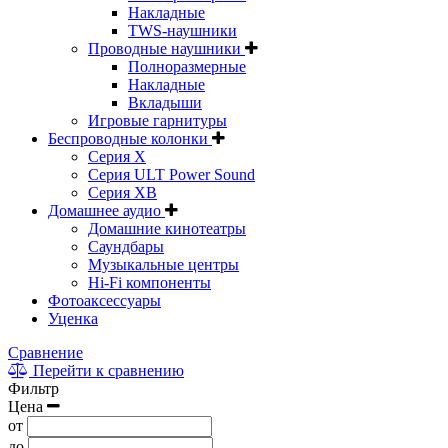
Накладные
TWS-наушники
Проводные наушники
Полноразмерные
Накладные
Вкладыши
Игровые гарнитуры
Беспроводные колонки
Серия X
Серия ULT Power Sound
Серия XB
Домашнее аудио
Домашние кинотеатры
Саундбары
Музыкальные центры
Hi-Fi компоненты
Фотоаксессуары
Уценка
Сравнение
Перейти к сравнению
Фильтр
Цена
от
до