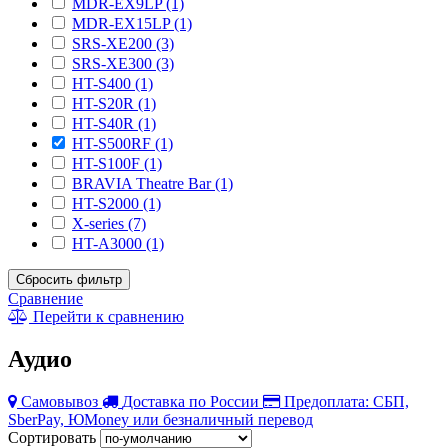
MDR-EX9LP (1)
MDR-EX15LP (1)
SRS-XE200 (3)
SRS-XE300 (3)
HT-S400 (1)
HT-S20R (1)
HT-S40R (1)
HT-S500RF (1)
HT-S100F (1)
BRAVIA Theatre Bar (1)
HT-S2000 (1)
X-series (7)
HT-A3000 (1)
Сбросить фильтр
Сравнение
Перейти к сравнению
Аудио
Самовывоз
Доставка по России
Предоплата: СБП,
SberPay, ЮMoney или безналичный перевод
Сортировать