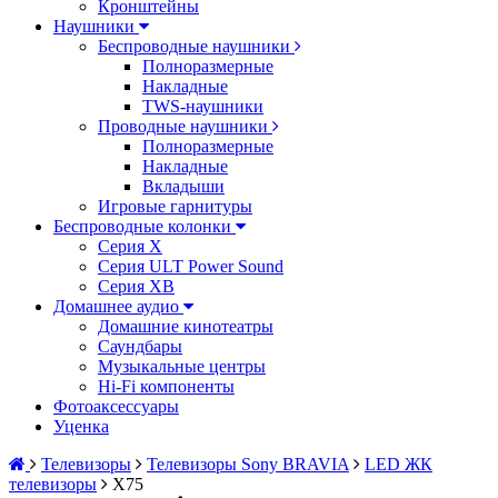
Кронштейны
Наушники
Беспроводные наушники
Полноразмерные
Накладные
TWS-наушники
Проводные наушники
Полноразмерные
Накладные
Вкладыши
Игровые гарнитуры
Беспроводные колонки
Серия X
Серия ULT Power Sound
Серия XB
Домашнее аудио
Домашние кинотеатры
Саундбары
Музыкальные центры
Hi-Fi компоненты
Фотоаксессуары
Уценка
Телевизоры
Телевизоры Sony BRAVIA
LED ЖК
телевизоры
X75