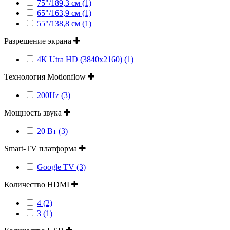
75"/189,3 см (1)
65"/163,9 см (1)
55"/138,8 см (1)
Разрешение экрана
4K Utra HD (3840x2160) (1)
Технология Motionflow
200Hz (3)
Мощность звука
20 Вт (3)
Smart-TV платформа
Google TV (3)
Количество HDMI
4 (2)
3 (1)