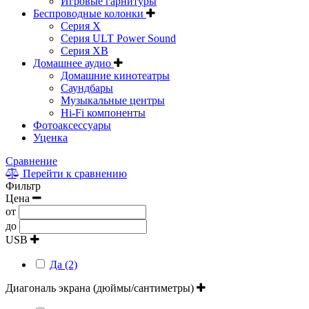
Игровые гарнитуры
Беспроводные колонки
Серия X
Серия ULT Power Sound
Серия XB
Домашнее аудио
Домашние кинотеатры
Саундбары
Музыкальные центры
Hi-Fi компоненты
Фотоаксессуары
Уценка
Сравнение
Перейти к сравнению
Фильтр
Цена
от
до
USB
Да (2)
Диагональ экрана (дюймы/сантиметры)