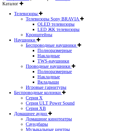
Каталог
Телевизоры
Телевизоры Sony BRAVIA
OLED телевизоры
LED ЖК телевизоры
Кронштейны
Наушники
Беспроводные наушники
Полноразмерные
Накладные
TWS-наушники
Проводные наушники
Полноразмерные
Накладные
Вкладыши
Игровые гарнитуры
Беспроводные колонки
Серия X
Серия ULT Power Sound
Серия XB
Домашнее аудио
Домашние кинотеатры
Саундбары
Музыкальные центры