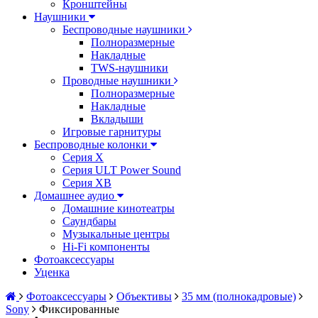
Кронштейны
Наушники
Беспроводные наушники
Полноразмерные
Накладные
TWS-наушники
Проводные наушники
Полноразмерные
Накладные
Вкладыши
Игровые гарнитуры
Беспроводные колонки
Серия X
Серия ULT Power Sound
Серия XB
Домашнее аудио
Домашние кинотеатры
Саундбары
Музыкальные центры
Hi-Fi компоненты
Фотоаксессуары
Уценка
Фотоаксессуары
Объективы
35 мм (полнокадровые)
Sony
Фиксированные