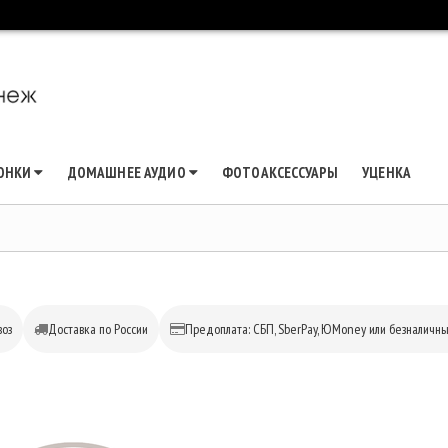
ЛОНКИ
ДОМАШНЕЕ АУДИО
ФОТОАКСЕССУАРЫ
УЦЕНКА
оз
Доставка по России
Предоплата: СБП, SberPay, ЮMoney или безналичн