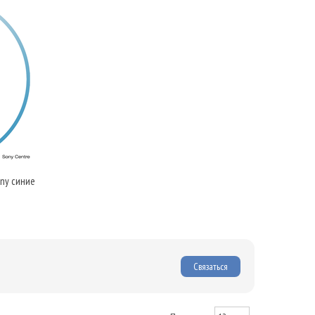
ny синие
Связаться