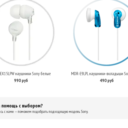
EX15LPW наушники Sony белые
MDR-E9LPL наушники-вкладыши So
В корзину
В корзину
990 руб
490 руб
 помощь с выбором?
сь с нами — поможем подобрать подходящую модель Sony.