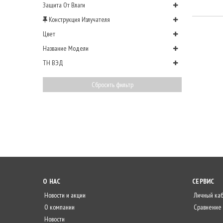
Защита От Влаги
Конструкция Излучателя
Цвет
Название Модели
ТН ВЭД
Сбросить фильтр
О НАС
СЕРВИС
Новости и акции
Личный ка
О компании
Сравнение
Новости