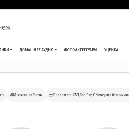
ЛОНКИ
ДОМАШНЕЕ АУДИО
ФОТОАКСЕССУАРЫ
УЦЕНКА
оз
Доставка по России
Предоплата: СБП, SberPay, ЮMoney или безналичн