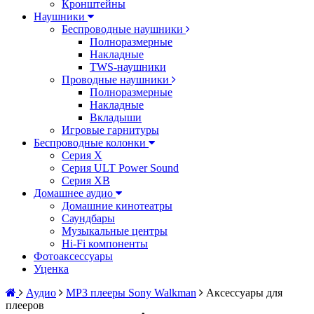
Кронштейны
Наушники
Беспроводные наушники
Полноразмерные
Накладные
TWS-наушники
Проводные наушники
Полноразмерные
Накладные
Вкладыши
Игровые гарнитуры
Беспроводные колонки
Серия X
Серия ULT Power Sound
Серия XB
Домашнее аудио
Домашние кинотеатры
Саундбары
Музыкальные центры
Hi-Fi компоненты
Фотоаксессуары
Уценка
Аудио
MP3 плееры Sony Walkman
Аксессуары для
плееров