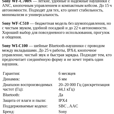
Sony WF‑C700N
— лёгкие, удобные и надёжные наушники с
ANC, кнопочным управлением и компактным кейсом. До 15 ч
автономности. Подходят для тех, кто ценит стабильность,
минимализм и универсальность.
Sony WF‑C510
— бюджетная модель без шумоподавления, но
с чистым звуком, удобной посадкой и до 22 ч автономности.
Хороший выбор для повседневного использования, прогулок
и общения.
Sony WI‑C100
— шейные Bluetooth-наушники с проводом
между вкладышами. До 25 ч работы, IPX4, кнопочное
управление, чистый звук и быстрая зарядка. Подходят тем, кто
предпочитает соединённую форму и не хочет терять один
наушник.
Гарантия:
6 месяцев
Динамик:
6 мм
Диапазон воспроизводимых
20–20 000 Гц (дискретизация
частот (Гц):
44,1 кГц)
Bluetooth:
Да
Защита от влаги и пыли:
IPX4
Поддерживаемые кодеки:
SBC , AAC
Бренд:
Sony