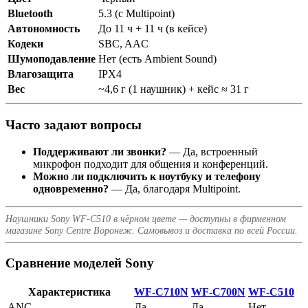
Bluetooth
5.3 (с Multipoint)
Автономность
До 11 ч + 11 ч (в кейсе)
Кодеки
SBC, AAC
Шумоподавление
Нет (есть Ambient Sound)
Влагозащита
IPX4
Вес
~4,6 г (1 наушник) + кейс ≈ 31 г
Часто задают вопросы
Поддерживают ли звонки?
— Да, встроенный
микрофон подходит для общения и конференций.
Можно ли подключить к ноутбуку и телефону
одновременно?
— Да, благодаря Multipoint.
Наушники Sony WF‑C510 в чёрном цвете — доступны в фирменном
магазине Sony Centre Воронеж. Самовывоз и доставка по всей России.
Сравнение моделей Sony
Характеристика
WF‑C710N
WF‑C700N
WF‑C510
ANC
Да
Да
Нет