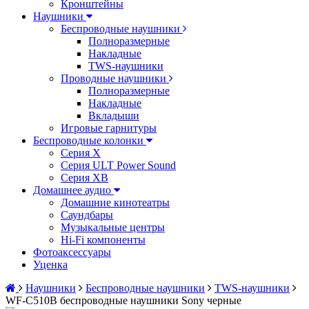
Кронштейны
Наушники
Беспроводные наушники
Полноразмерные
Накладные
TWS-наушники
Проводные наушники
Полноразмерные
Накладные
Вкладыши
Игровые гарнитуры
Беспроводные колонки
Серия X
Серия ULT Power Sound
Серия XB
Домашнее аудио
Домашние кинотеатры
Саундбары
Музыкальные центры
Hi-Fi компоненты
Фотоаксессуары
Уценка
Наушники
Беспроводные наушники
TWS-наушники
WF-C510B беспроводные наушники Sony черные