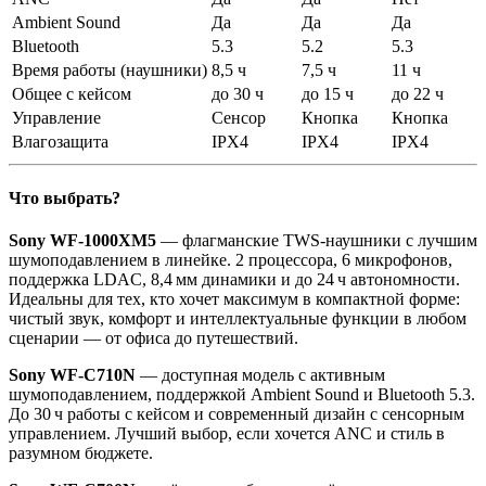
Ambient Sound
Да
Да
Да
Bluetooth
5.3
5.2
5.3
Время работы (наушники)
8,5 ч
7,5 ч
11 ч
Общее с кейсом
до 30 ч
до 15 ч
до 22 ч
Управление
Сенсор
Кнопка
Кнопка
Влагозащита
IPX4
IPX4
IPX4
Что выбрать?
Sony WF‑1000XM5
— флагманские TWS-наушники с лучшим
шумоподавлением в линейке. 2 процессора, 6 микрофонов,
поддержка LDAC, 8,4 мм динамики и до 24 ч автономности.
Идеальны для тех, кто хочет максимум в компактной форме:
чистый звук, комфорт и интеллектуальные функции в любом
сценарии — от офиса до путешествий.
Sony WF‑C710N
— доступная модель с активным
шумоподавлением, поддержкой Ambient Sound и Bluetooth 5.3.
До 30 ч работы с кейсом и современный дизайн с сенсорным
управлением. Лучший выбор, если хочется ANC и стиль в
разумном бюджете.