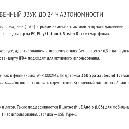
ВЕННЫЙ ЗВУК. ДО 24 Ч АВТОНОМНОСТИ
спроводные (TWS) игровые наушники с активным шумоподавлением, п
еальны для игр на
PC
,
PlayStation 5
,
Steam Deck
и смартфонах.
орпусе, адаптированном к игровому стилю. Вес — всего ~6,5 г на науш
 стандарту
IPX4
, подходят для активного использования.
е, как в флагманских WF‑1000XM5. Поддержка
360 Spatial Sound for G
nt Sound
позволяет слышать окружающее. Встроенный микрофон с AI‑алг
 и лагов. Также поддерживается
Bluetooth LE Audio (LC3)
для мобильны
= 1 час использования. Зарядка — USB Type‑C.