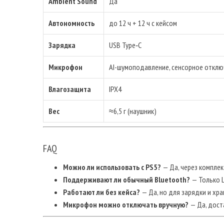
Ambient Sound
Да
Автономность
до 12 ч + 12 ч с кейсом
Зарядка
USB Type‑C
Микрофон
AI-шумоподавление, сенсорное откл
Влагозащита
IPX4
Вес
≈6,5 г (наушник)
FAQ
Можно ли использовать с PS5?
— Да, через комплек
Поддерживают ли обычный Bluetooth?
— Только L
Работают ли без кейса?
— Да, но для зарядки и хра
Микрофон можно отключать вручную?
— Да, дост