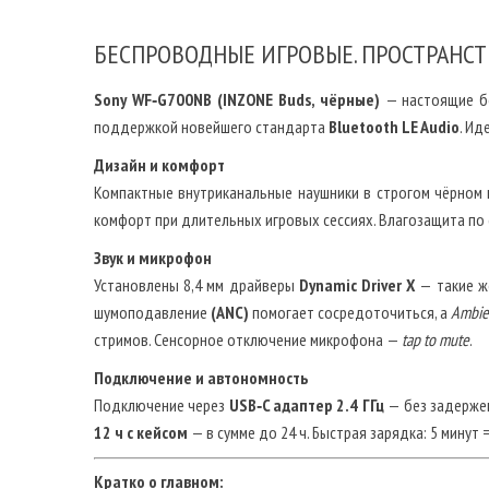
БЕСПРОВОДНЫЕ ИГРОВЫЕ. ПРОСТРАНСТ
Sony WF‑G700NB (INZONE Buds, чёрные)
— настоящие бе
поддержкой новейшего стандарта
Bluetooth LE Audio
. Ид
Дизайн и комфорт
Компактные внутриканальные наушники в строгом чёрном к
комфорт при длительных игровых сессиях. Влагозащита по
Звук и микрофон
Установлены 8,4 мм драйверы
Dynamic Driver X
— такие ж
шумоподавление
(ANC)
помогает сосредоточиться, а
Ambie
стримов. Сенсорное отключение микрофона —
tap to mute
.
Подключение и автономность
Подключение через
USB‑C адаптер 2.4 ГГц
— без задержек
12 ч с кейсом
— в сумме до 24 ч. Быстрая зарядка: 5 минут 
Кратко о главном: