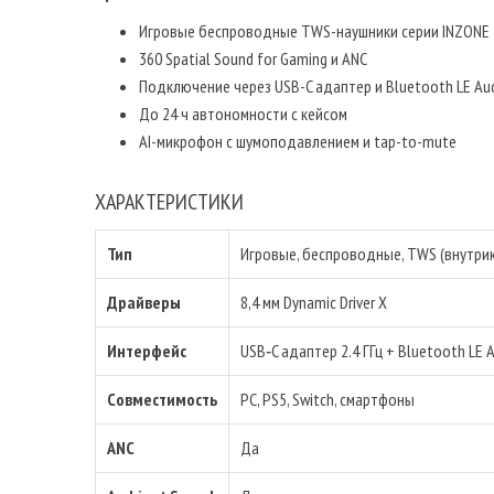
Игровые беспроводные TWS-наушники серии INZONE
360 Spatial Sound for Gaming и ANC
Подключение через USB-C адаптер и Bluetooth LE Au
До 24 ч автономности с кейсом
AI-микрофон с шумоподавлением и tap-to-mute
ХАРАКТЕРИСТИКИ
Тип
Игровые, беспроводные, TWS (внутри
Драйверы
8,4 мм Dynamic Driver X
Интерфейс
USB‑C адаптер 2.4 ГГц + Bluetooth LE 
Совместимость
PC, PS5, Switch, смартфоны
ANC
Да