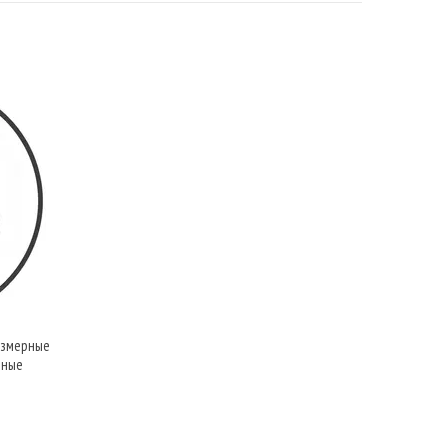
азмерные
рные