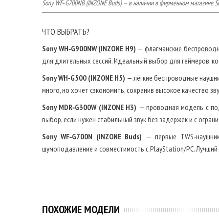
Sony WF‑G700NB (INZONE Buds) — в наличии в фирменном магазине So
ЧТО ВЫБРАТЬ?
Sony WH‑G900NW (INZONE H9)
— флагманские беспроводны
для длительных сессий. Идеальный выбор для геймеров, ко
Sony WH‑G500 (INZONE H5)
— лёгкие беспроводные наушник
много, но хочет сэкономить, сохранив высокое качество зву
Sony MDR‑G300W (INZONE H3)
— проводная модель с под
выбор, если нужен стабильный звук без задержек и с огра
Sony WF‑G700N (INZONE Buds)
— первые TWS‑наушники
шумоподавление и совместимость с PlayStation/PC. Лучший
ПОХОЖИЕ МОДЕЛИ