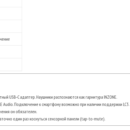
ючение
тный USB‑C адаптер. Наушники распознаются как гарнитура INZONE.
E Audio. Подключение к смартфону возможно при наличии поддержки LC3.
нения он обязателен.
аточно один раз коснуться сенсорной панели (tap-to-mute).