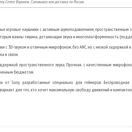
ny Centre Воронеж. Самовывоз или доставка по России.
е игровые наушники с активным шумоподавлением, пространственным зву
торым важны тишина, детализация звука и многоплатформенность (поддер
и с 3D‑звуком и отличным микрофоном, без ANC, но с низкой задержкой и
ка и связи.
держкой пространственного звука. Прочная, с качественным микрофон
ниченным бюджетом.
 от Sony, разработанные специально для геймеров. Беспроводная п
 вариант для тех, кто хочет максимальную свободу движений и компактно