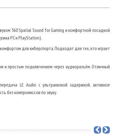
ком 360 Spatial Sound for Gaming и комфортной посадкой
жка PC и PlayStation).
 комфортом для киберспорта. Подходят для тех, кто играет
ом и простым подключением через аудиоразъём. Отличный
ередача LE Audio с ультранизкой задержкой, активное
сть без компромиссов по звуку.