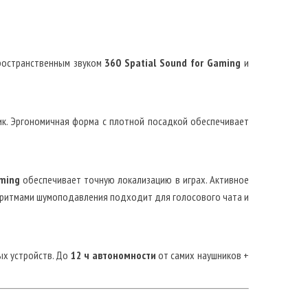
ространственным звуком
360 Spatial Sound for Gaming
и
ник. Эргономичная форма с плотной посадкой обеспечивает
aming
обеспечивает точную локализацию в играх. Активное
оритмами шумоподавления подходит для голосового чата и
х устройств. До
12 ч автономности
от самих наушников +