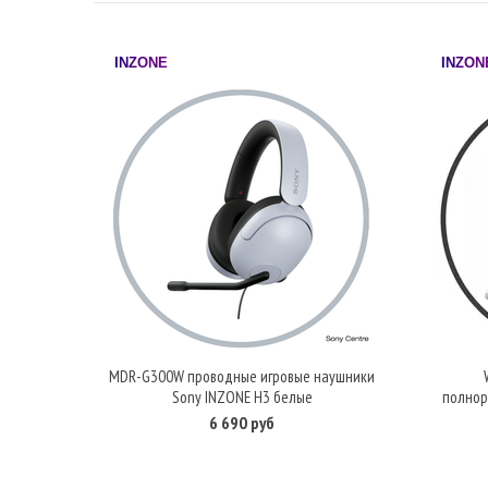
INZONE
INZON
MDR-G300W проводные игровые наушники
В корзину
Sony INZONE H3 белые
полнор
6 690 руб