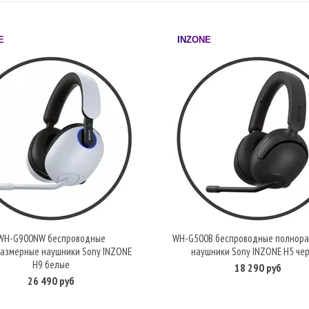
E
INZONE
WH-G900NW беспроводные
WH-G500B беспроводные полнор
В корзину
В корзину
азмерные наушники Sony INZONE
наушники Sony INZONE H5 че
H9 белые
18 290 руб
26 490 руб