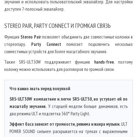
звучания и использовать пользовательский эквалайзер. Для настройки
доступен 7-полосный эквалайзер.
STEREO PAIR, PARTY CONNECT И ГРОМКАЯ СВЯЗЬ
Функция
Stereo Pair
позволяет объединить две совместимые колонки в
стереопару.
Party Connect
помогает подключить несколько
совместимых устройств для более масштабного звучания.
Также SRS-ULT30W поддерживает функцию
hands-free
, поэтому
колонку можно использовать для разговоров по громкой связи.
Что важно знать перед покупкой
SRS-ULT30W компактнее и легче SRS-ULT50, но уступает ей по
масштабу звучания.
У старшей модели больше динамиков, есть
два режима ULT и подсветка 360° Party Light.
Эффект баса зависит от громкости, режима и жанра музыки.
ULT
POWER SOUND сильнее раскрывается на треках с выраженными