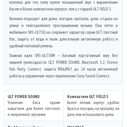
колонка для тех, кому нужен насыщенный звук с выраженным
басом в более компактном корпусе, чем у старшей ULT FIELD 5.
Колонка подходит для дома, поездок, прогулок, дачи, отдыха на
улице и повседневного прослушивания музыки. Она легче и
мобильнее SRS-ULT50, но сохраняет характер серии ULT: плотный
бас, защиту от воды и пыли, длительную автономную работу и
удобный плечевой ремень.
Главная идея SRS-ULT30W — басовый портативный звук без
лишней громоздкости: ULT POWER SOUND, Bluetooth 5.2, Stereo
Pair, Party Connect, защита IP66/IP67, до 24 часов автономной
работы и управление через приложение Sony Sound Connect.
ULT POWER SOUND
Компактнее ULT FIELD 5
Усиление баса одним
Более лёгкий корпус удобно
нажатием для более плотного
брать в поездки, на прогулку, на
и энергичного звучания.
дачу или использовать дома.