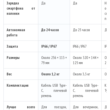
Зарядка
Да
Да
Не 
смартфона от
офи
колонки
спе
под
Автономная
До 24 часов
До 25 часов
До 
работа
Защита
IP66 / IP67
IP66 / IP67
IP6
Размеры
Около 256 × 113 ×
Около 320 × 144 ×
Ок
79 мм
125 мм
238
Вес
Около 1,2 кг
Около 3,3 кг
Око
Комплектация
Кабель USB Type-
Кабель USB Type-
Ка
C, плечевой
C, плечевой
Typ
ремень
ремень
Лучше всего
Для поездок,
Для вечеринок,
Дл