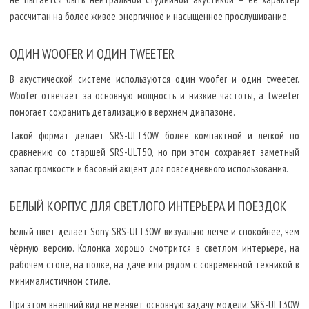
рассчитан на более живое, энергичное и насыщенное прослушивание.
ОДИН WOOFER И ОДИН TWEETER
В акустической системе используются один woofer и один tweeter.
Woofer отвечает за основную мощность и низкие частоты, а tweeter
помогает сохранить детализацию в верхнем диапазоне.
Такой формат делает SRS-ULT30W более компактной и лёгкой по
сравнению со старшей SRS-ULT50, но при этом сохраняет заметный
запас громкости и басовый акцент для повседневного использования.
БЕЛЫЙ КОРПУС ДЛЯ СВЕТЛОГО ИНТЕРЬЕРА И ПОЕЗДОК
Белый цвет делает Sony SRS-ULT30W визуально легче и спокойнее, чем
чёрную версию. Колонка хорошо смотрится в светлом интерьере, на
рабочем столе, на полке, на даче или рядом с современной техникой в
минималистичном стиле.
При этом внешний вид не меняет основную задачу модели: SRS-ULT30W