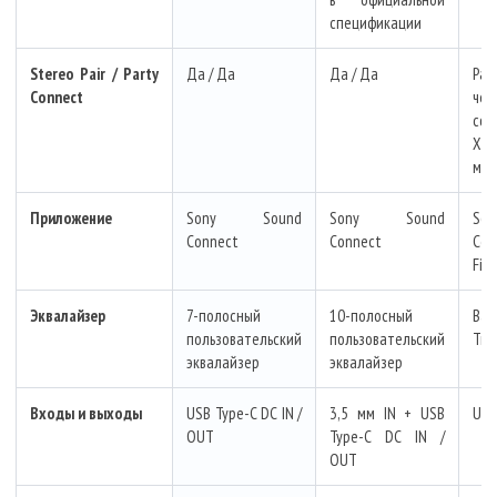
спецификации
Stereo Pair / Party
Да / Да
Да / Да
Par
Connect
чер
сов
X-S
мод
Приложение
Sony Sound
Sony Sound
So
Connect
Connect
C
Fie
Эквалайзер
7-полосный
10-полосный
Ba
пользовательский
пользовательский
Tre
эквалайзер
эквалайзер
Входы и выходы
USB Type-C DC IN /
3,5 мм IN + USB
USB
OUT
Type-C DC IN /
OUT