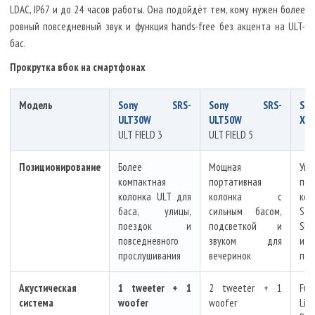
LDAC, IP67 и до 24 часов работы. Она подойдёт тем, кому нужен более
ровный повседневный звук и функция hands-free без акцента на ULT-
бас.
Прокрутка вбок на смартфонах
Модель
Sony SRS-
Sony SRS-
So
ULT30W
ULT50W
XE3
ULT FIELD 3
ULT FIELD 5
Позиционирование
Более
Мощная
Уни
компактная
портативная
пор
колонка ULT для
колонка с
ко
баса, улицы,
сильным басом,
Ser
поездок и
подсветкой и
Sha
повседневного
звуком для
и б
прослушивания
вечеринок
под
Акустическая
1 tweeter + 1
2 tweeter + 1
Fu
система
woofer
woofer
Lin