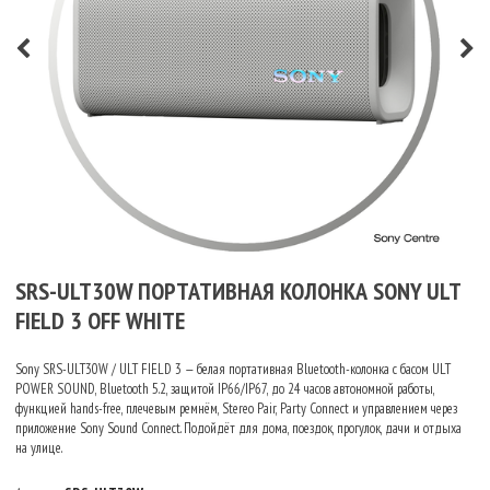
SRS-ULT30W ПОРТАТИВНАЯ КОЛОНКА SONY ULT
FIELD 3 OFF WHITE
Sony SRS-ULT30W / ULT FIELD 3 — белая портативная Bluetooth-колонка с басом ULT
POWER SOUND, Bluetooth 5.2, защитой IP66/IP67, до 24 часов автономной работы,
функцией hands-free, плечевым ремнём, Stereo Pair, Party Connect и управлением через
приложение Sony Sound Connect. Подойдёт для дома, поездок, прогулок, дачи и отдыха
на улице.