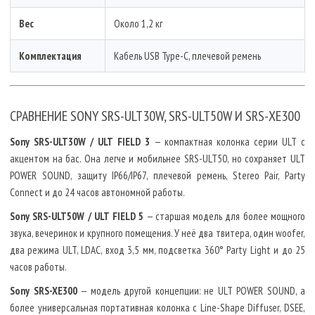
Вес
Около 1,2 кг
Комплектация
Кабель USB Type-C, плечевой ремень
СРАВНЕНИЕ SONY SRS-ULT30W, SRS-ULT50W И SRS-XE300
Sony SRS-ULT30W / ULT FIELD 3
— компактная колонка серии ULT с
акцентом на бас. Она легче и мобильнее SRS-ULT50, но сохраняет ULT
POWER SOUND, защиту IP66/IP67, плечевой ремень, Stereo Pair, Party
Connect и до 24 часов автономной работы.
Sony SRS-ULT50W / ULT FIELD 5
— старшая модель для более мощного
звука, вечеринок и крупного помещения. У неё два твитера, один woofer,
два режима ULT, LDAC, вход 3,5 мм, подсветка 360° Party Light и до 25
часов работы.
Sony SRS-XE300
— модель другой концепции: не ULT POWER SOUND, а
более универсальная портативная колонка с Line-Shape Diffuser, DSEE,