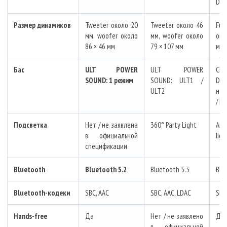
Dif
Размер динамиков
Tweeter около 20
Tweeter около 46
Fu
мм, woofer около
мм, woofer около
око
86 × 46 мм
79 × 107 мм
мм
Бас
ULT POWER
ULT POWER
Cle
SOUND: 1 режим
SOUND: ULT1 /
DSE
ULT2
нас
/ Mi
Подсветка
Нет / не заявлена
360° Party Light
Amb
в официальной
ligh
спецификации
Bluetooth
Bluetooth 5.2
Bluetooth 5.3
Blu
Bluetooth-кодеки
SBC, AAC
SBC, AAC, LDAC
SBC
Hands-free
Да
Нет / не заявлено
Да
в официальной