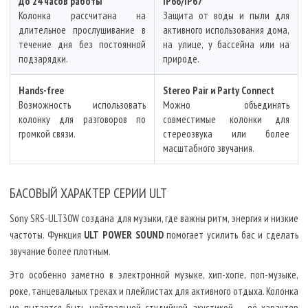
До 24 часов работы
IP66/IP67
Колонка рассчитана на
Защита от воды и пыли для
длительное прослушивание в
активного использования дома,
течение дня без постоянной
на улице, у бассейна или на
подзарядки.
природе.
Hands-free
Stereo Pair и Party Connect
Возможность использовать
Можно объединять
колонку для разговоров по
совместимые колонки для
громкой связи.
стереозвука или более
масштабного звучания.
БАСОВЫЙ ХАРАКТЕР СЕРИИ ULT
Sony SRS-ULT30W создана для музыки, где важны ритм, энергия и низкие
частоты. Функция
ULT POWER SOUND
помогает усилить бас и сделать
звучание более плотным.
Это особенно заметно в электронной музыке, хип-хопе, поп-музыке,
роке, танцевальных треках и плейлистах для активного отдыха. Колонка
не пытается быть нейтральной студийной акустикой — её характер