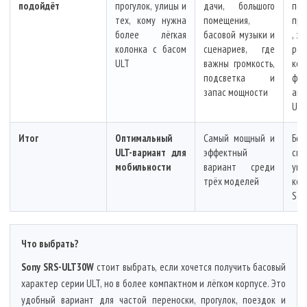
подойдёт
прогулок, улицы и
дачи, большого
пов
тех, кому нужна
помещения,
про
более лёгкая
басовой музыки и
, з
колонка с басом
сценариев, где
ров
ULT
важны громкость,
ком
подсветка и
фо
запас мощности
ак
ULT
Итог
Оптимальный
Самый мощный и
Бол
ULT-вариант для
эффектный
спо
мобильности
вариант среди
уни
трёх моделей
ко
Seri
Что выбрать?
Sony SRS-ULT30W
стоит выбрать, если хочется получить басовый
характер серии ULT, но в более компактном и лёгком корпусе. Это
удобный вариант для частой переноски, прогулок, поездок и