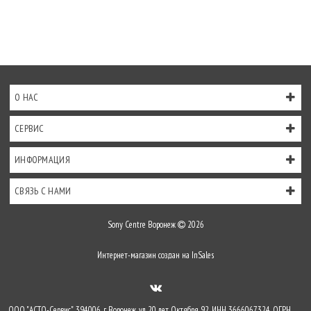
О НАС
СЕРВИС
ИНФОРМАЦИЯ
СВЯЗЬ С НАМИ
Sony Centre Воронеж
2026
Интернет-магазин создан на
InSales
ООО "АСТО-Сервис", 394006, г. Воронеж, ул. 20 лет Октября 92, ИНН 3666067324, ОГРН