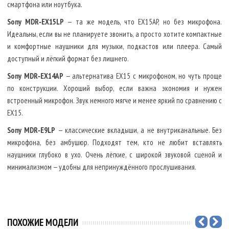
смартфона или ноутбука.
Sony MDR‑EX15LP
— та же модель, что EX15AP, но без микрофона.
Идеальны, если вы не планируете звонить, а просто хотите компактные
и комфортные наушники для музыки, подкастов или плеера. Самый
доступный и лёгкий формат без лишнего.
Sony MDR‑EX14AP
— альтернатива EX15 с микрофоном, но чуть проще
по конструкции. Хороший выбор, если важна экономия и нужен
встроенный микрофон. Звук немного мягче и менее яркий по сравнению с
EX15.
Sony MDR‑E9LP
— классические вкладыши, а не внутриканальные. Без
микрофона, без амбушюр. Подходят тем, кто не любит вставлять
наушники глубоко в ухо. Очень лёгкие, с широкой звуковой сценой и
минимализмом — удобны для непринуждённого прослушивания.
ПОХОЖИЕ МОДЕЛИ