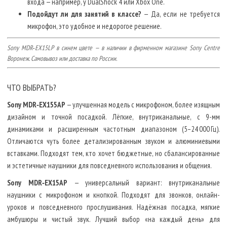
входа — например, у DualShock 4 или Xbox One.
Подойдут ли для занятий в классе?
— Да, если не требуется
микрофон, это удобное и недорогое решение.
Sony MDR‑EX15LP в синем цвете — в наличии в фирменном магазине Sony Centre
Воронеж. Самовывоз или доставка по России.
ЧТО ВЫБРАТЬ?
Sony MDR‑EX155AP
— улучшенная модель с микрофоном, более изящным
дизайном и точной посадкой. Лёгкие, внутриканальные, с 9-мм
динамиками и расширенным частотным диапазоном (5–24 000 Гц).
Отличаются чуть более детализированным звуком и алюминиевыми
вставками. Подходят тем, кто хочет бюджетные, но сбалансированные
и эстетичные наушники для повседневного использования и общения.
Sony MDR‑EX15AP
— универсальный вариант: внутриканальные
наушники с микрофоном и кнопкой. Подходят для звонков, онлайн-
уроков и повседневного прослушивания. Надёжная посадка, мягкие
амбушюры и чистый звук. Лучший выбор «на каждый день» для