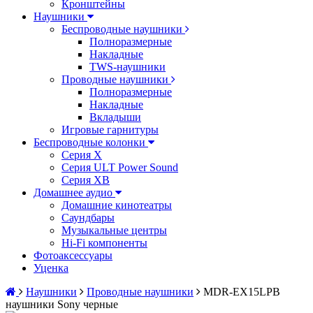
Кронштейны
Наушники
Беспроводные наушники
Полноразмерные
Накладные
TWS-наушники
Проводные наушники
Полноразмерные
Накладные
Вкладыши
Игровые гарнитуры
Беспроводные колонки
Серия X
Серия ULT Power Sound
Серия XB
Домашнее аудио
Домашние кинотеатры
Саундбары
Музыкальные центры
Hi-Fi компоненты
Фотоаксессуары
Уценка
Наушники
Проводные наушники
MDR-EX15LPB
наушники Sony черные