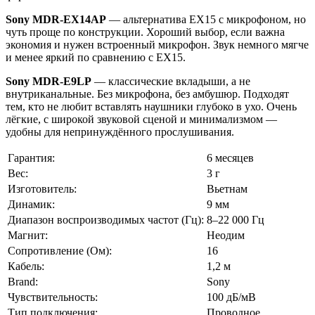
Sony MDR‑EX14AP
— альтернатива EX15 с микрофоном, но
чуть проще по конструкции. Хороший выбор, если важна
экономия и нужен встроенный микрофон. Звук немного мягче
и менее яркий по сравнению с EX15.
Sony MDR‑E9LP
— классические вкладыши, а не
внутриканальные. Без микрофона, без амбушюр. Подходят
тем, кто не любит вставлять наушники глубоко в ухо. Очень
лёгкие, с широкой звуковой сценой и минимализмом —
удобны для непринуждённого прослушивания.
Гарантия:
6 месяцев
Вес:
3 г
Изготовитель:
Вьетнам
Динамик:
9 мм
Диапазон воспроизводимых частот (Гц):
8–22 000 Гц
Магнит:
Неодим
Сопротивление (Ом):
16
Кабель:
1,2 м
Brand:
Sony
Чувствительность:
100 дБ/мВ
Тип подключения:
Проводное