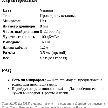
Характеристики
Цвет
Чёрный
Тип
Проводные, вставные
Микрофон
Нет
Диаметр драйвера
9 мм
Частотный диапазон
8–22 000 Гц
Чувствительность
100 дБ/мВт
Импеданс
16 Ом
Длина кабеля
1,2 м
Разъём
3.5 мм (прямой)
Вес
≈3 г (без кабеля)
FAQ
Есть ли микрофон?
— Нет, эта модель предназначена
только для прослушивания.
Подойдут ли для школьника?
— Да, особенно если не
нужен микрофон. Просты и лёгки.
Sony MDR‑EX15LP в чёрном цвете — в наличии в фирменном магазине
Sony Centre Воронеж. Самовывоз или доставка по России.