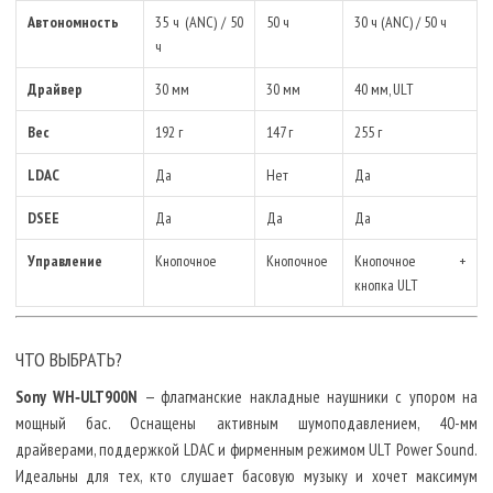
Автономность
35 ч (ANC) / 50
50 ч
30 ч (ANC) / 50 ч
ч
Драйвер
30 мм
30 мм
40 мм, ULT
Вес
192 г
147 г
255 г
LDAC
Да
Нет
Да
DSEE
Да
Да
Да
Управление
Кнопочное
Кнопочное
Кнопочное +
кнопка ULT
ЧТО ВЫБРАТЬ?
Sony WH‑ULT900N
— флагманские накладные наушники с упором на
мощный бас. Оснащены активным шумоподавлением, 40-мм
драйверами, поддержкой LDAC и фирменным режимом ULT Power Sound.
Идеальны для тех, кто слушает басовую музыку и хочет максимум