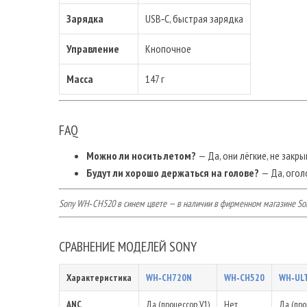
Зарядка
USB‑C, быстрая зарядка
Управление
Кнопочное
Масса
147 г
FAQ
Можно ли носить летом?
— Да, они лёгкие, не закры
Будут ли хорошо держаться на голове?
— Да, огол
Sony WH‑CH520 в синем цвете — в наличии в фирменном магазине Son
СРАВНЕНИЕ МОДЕЛЕЙ SONY
Характеристика
WH‑CH720N
WH‑CH520
WH‑UL
ANC
Да (процессор V1)
Нет
Да (про