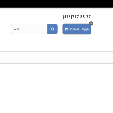
(473)277-88-77
0
Корзина
:
0 руб