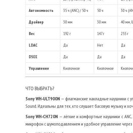
Автономность
35 ч (ANC) / 50 ч
50 ч
30 ч (AN
Драйвер
30 мм
30 мм
40 мм, 
Вес
192 г
147 г
255 г
LDAC
Да
Нет
Да
DSEE
Да
Да
Да
Управление
Кнопочное
Кнопочное
Кнопочн
ЧТО ВЫБРАТЬ?
Sony WH‑ULT900N
— флагманские накладные наушники с у
Sound. Идеальны для тех, кто слушает басовую музыку и хоч
Sony WH‑CH720N
— лёгкие и комфортные наушники с ANC, 
микрофон с шумоподавлением и удобное управление через 