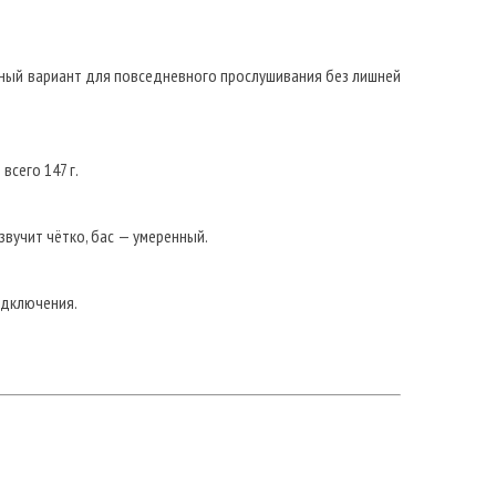
чный вариант для повседневного прослушивания без лишней
сего 147 г.
звучит чётко, бас — умеренный.
одключения.