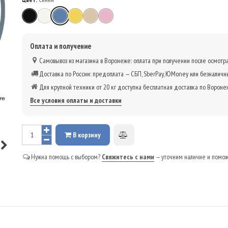
Чёрный
Белый
Синий
Жёлтый
Бежевый
Розовый
Оплата и получение
Самовывоз из магазина в Воронеже: оплата при получении после осмотра
Доставка по России: предоплата — СБП, SberPay, ЮMoney или безналичн
Для крупной техники от 20 кг доступна бесплатная доставка по Вороне
Все условия оплаты и доставки
В корзину
Добавить
к
Нужна помощь с выбором?
Свяжитесь с нами
— уточним наличие и помо
сравнению