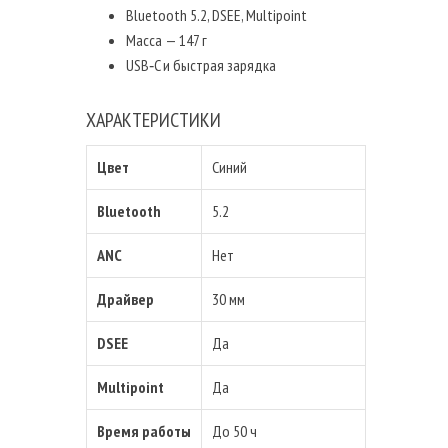
Bluetooth 5.2, DSEE, Multipoint
Масса — 147 г
USB‑C и быстрая зарядка
ХАРАКТЕРИСТИКИ
Цвет
Синий
Bluetooth
5.2
ANC
Нет
Драйвер
30 мм
DSEE
Да
Multipoint
Да
Время работы
До 50 ч