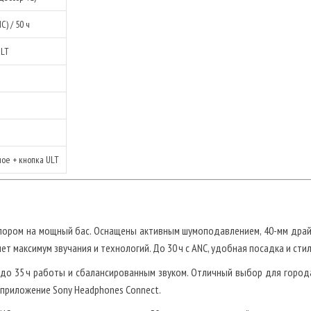
C) / 50 ч
ULT
ое + кнопка ULT
пором на мощный бас. Оснащены активным шумоподавлением, 40-мм дра
ет максимум звучания и технологий. До 30 ч с ANC, удобная посадка и сти
до 35 ч работы и сбалансированным звуком. Отличный выбор для города,
приложение Sony Headphones Connect.