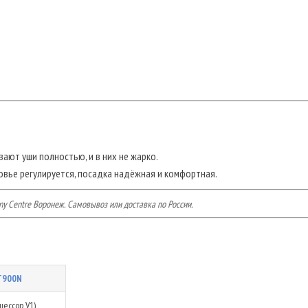
вают уши полностью, и в них не жарко.
овье регулируется, посадка надёжная и комфортная.
y Centre Воронеж. Самовывоз или доставка по России.
T900N
цессор V1)