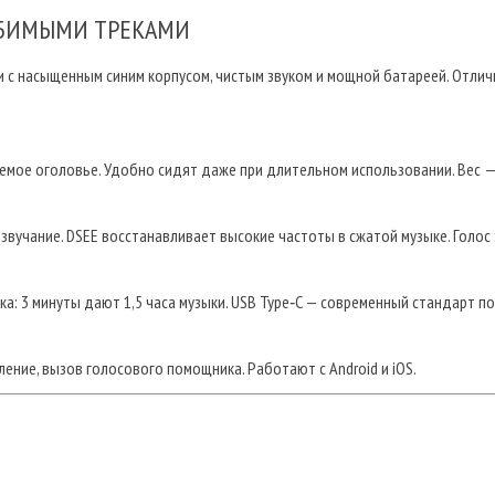
ЛЮБИМЫМИ ТРЕКАМИ
 с насыщенным синим корпусом, чистым звуком и мощной батареей. Отли
емое оголовье. Удобно сидят даже при длительном использовании. Вес — в
вучание. DSEE восстанавливает высокие частоты в сжатой музыке. Голос 
ка: 3 минуты дают 1,5 часа музыки. USB Type‑C — современный стандарт п
вление, вызов голосового помощника. Работают с Android и iOS.