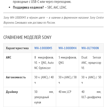
проводные с USB‑C или через переходник.
Поддержка кодеков?
— SBC, AAC, LDAC.
Sony WH‑1000XM5 в чёрном цвете — в наличии в фирменном магазине Sony Centre
Воронеж. Самовывоз или доставка по России.
СРАВНЕНИЕ МОДЕЛЕЙ SONY
Характеристика
WH‑1000XM5
WH‑1000XM4
WH‑ULT900N
ANC
8 микрофонов,
5 микрофонов,
Dual Sensor
V1 + QN1, Auto
QN1
ANC, процессор
NC Optimizer
V1
Автономность
30 ч (ANC) / 40
30 ч (ANC) / 38
30 ч (ANC) / 50
ч
ч
ч
Драйвер
30 мм,
40 мм, LCP
40 мм,
углеродный
ULT‑диафрагма
купол