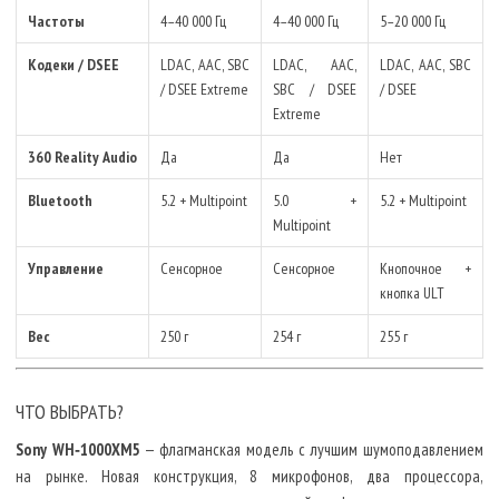
Частоты
4–40 000 Гц
4–40 000 Гц
5–20 000 Гц
Кодеки / DSEE
LDAC, AAC, SBC
LDAC, AAC,
LDAC, AAC, SBC
/ DSEE Extreme
SBC / DSEE
/ DSEE
Extreme
360 Reality Audio
Да
Да
Нет
Bluetooth
5.2 + Multipoint
5.0 +
5.2 + Multipoint
Multipoint
Управление
Сенсорное
Сенсорное
Кнопочное +
кнопка ULT
Вес
250 г
254 г
255 г
ЧТО ВЫБРАТЬ?
Sony WH‑1000XM5
— флагманская модель с лучшим шумоподавлением
на рынке. Новая конструкция, 8 микрофонов, два процессора,