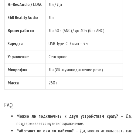
Hi‑Res Audio / LDAC
Да / Да
360 Reality Audio
Да
Время работы
До 30 ч (ANC) / до 40 ч (без ANC)
Зарядка
USB Type‑C, 3 мин = 3 ч
Управление
Сенсорное
Микрофон
Да (ИК‑шумоподавление речи)
Масса
250 г
FAQ
Можно ли подключить к двум устройствам сразу?
— Да,
поддерживается мультиподключение.
Работают ли они по кабелю?
— Да, можно использовать как