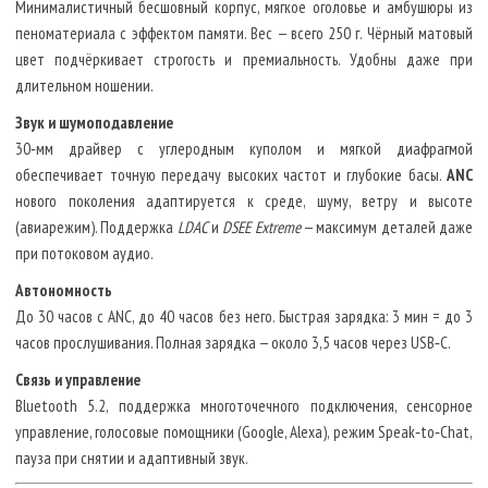
Минималистичный бесшовный корпус, мягкое оголовье и амбушюры из
пеноматериала с эффектом памяти. Вес — всего 250 г. Чёрный матовый
цвет подчёркивает строгость и премиальность. Удобны даже при
длительном ношении.
Звук и шумоподавление
30‑мм драйвер с углеродным куполом и мягкой диафрагмой
обеспечивает точную передачу высоких частот и глубокие басы.
ANC
нового поколения адаптируется к среде, шуму, ветру и высоте
(авиарежим). Поддержка
LDAC
и
DSEE Extreme
— максимум деталей даже
при потоковом аудио.
Автономность
До 30 часов с ANC, до 40 часов без него. Быстрая зарядка: 3 мин = до 3
часов прослушивания. Полная зарядка — около 3,5 часов через USB‑C.
Связь и управление
Bluetooth 5.2, поддержка многоточечного подключения, сенсорное
управление, голосовые помощники (Google, Alexa), режим Speak‑to‑Chat,
пауза при снятии и адаптивный звук.