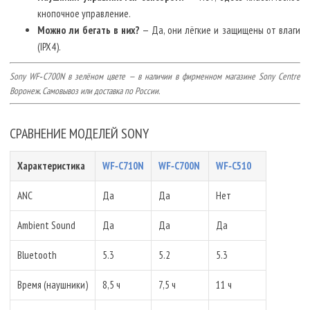
кнопочное управление.
Можно ли бегать в них?
— Да, они лёгкие и защищены от влаги
(IPX4).
Sony WF‑C700N в зелёном цвете — в наличии в фирменном магазине Sony Centre
Воронеж. Самовывоз или доставка по России.
СРАВНЕНИЕ МОДЕЛЕЙ SONY
Характеристика
WF‑C710N
WF‑C700N
WF‑C510
ANC
Да
Да
Нет
Ambient Sound
Да
Да
Да
Bluetooth
5.3
5.2
5.3
Время (наушники)
8,5 ч
7,5 ч
11 ч