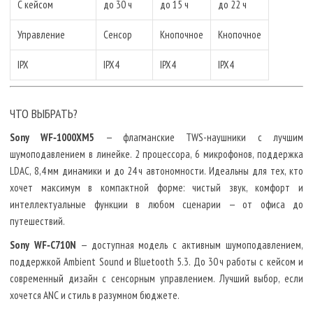
С кейсом
до 30 ч
до 15 ч
до 22 ч
Управление
Сенсор
Кнопочное
Кнопочное
IPX
IPX4
IPX4
IPX4
ЧТО ВЫБРАТЬ?
Sony WF‑1000XM5
— флагманские TWS-наушники с лучшим
шумоподавлением в линейке. 2 процессора, 6 микрофонов, поддержка
LDAC, 8,4 мм динамики и до 24 ч автономности. Идеальны для тех, кто
хочет максимум в компактной форме: чистый звук, комфорт и
интеллектуальные функции в любом сценарии — от офиса до
путешествий.
Sony WF‑C710N
— доступная модель с активным шумоподавлением,
поддержкой Ambient Sound и Bluetooth 5.3. До 30 ч работы с кейсом и
современный дизайн с сенсорным управлением. Лучший выбор, если
хочется ANC и стиль в разумном бюджете.