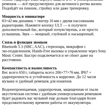
ремешок — всё предусмотрено для активного ритма жизни.
Подойдёт на пикник, стройку или даже тренировку.
Мощность в миниатюре
83×42 мм динамик + твитер 16 мм с двумя пассивными
радиаторами. Нажмите кнопку ULT — и получите
дополнительный бас, который почувствуешь, а не просто
услышишь. Звук — мощный, глубокий и насыщенный.
Связь и функция звонков
Bluetooth 5.3 (SBC, AAC), стереопара, микрофон с
эхо‑подавлением, Hands-Free вызовы и управление через Sony
Music Center. Быстро подключается и не сбоит даже на
расстоянии.
Компактность и выносливость
Вес всего 650 г, габариты всего 206×77×76 мм, IP67 +
ударопрочность и устойчивость к коррозии. До 12 часов
музыки и удобный ремешок для ношения.
Водонепроницаемая, ударопрочная, защищенная от пыли
акустическая система с удобным универсальным ремешком
будет радовать вас музыкой еще дольше благодаря более
продолжительному времени работы от аккумулятора.