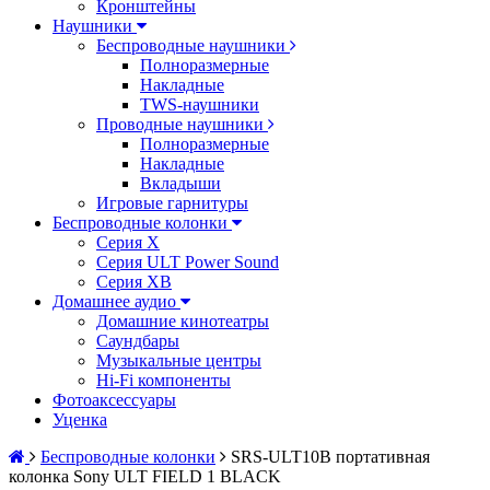
Кронштейны
Наушники
Беспроводные наушники
Полноразмерные
Накладные
TWS-наушники
Проводные наушники
Полноразмерные
Накладные
Вкладыши
Игровые гарнитуры
Беспроводные колонки
Серия X
Серия ULT Power Sound
Серия XB
Домашнее аудио
Домашние кинотеатры
Саундбары
Музыкальные центры
Hi-Fi компоненты
Фотоаксессуары
Уценка
Беспроводные колонки
SRS-ULT10B портативная
колонка Sony ULT FIELD 1 BLACK