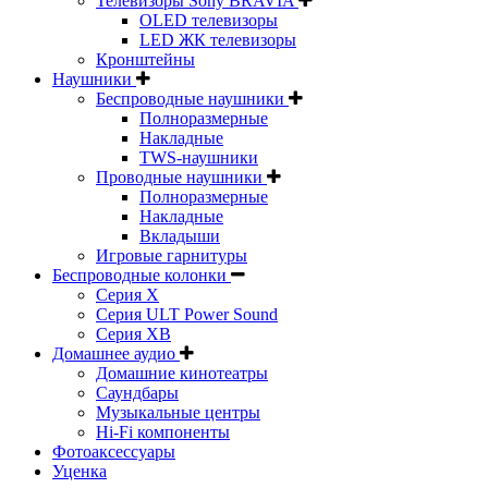
Телевизоры Sony BRAVIA
OLED телевизоры
LED ЖК телевизоры
Кронштейны
Наушники
Беспроводные наушники
Полноразмерные
Накладные
TWS-наушники
Проводные наушники
Полноразмерные
Накладные
Вкладыши
Игровые гарнитуры
Беспроводные колонки
Серия X
Серия ULT Power Sound
Серия XB
Домашнее аудио
Домашние кинотеатры
Саундбары
Музыкальные центры
Hi-Fi компоненты
Фотоаксессуары
Уценка