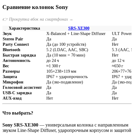
Сравнение колонок Sony
👉 Прокрутка вбок на смартфонах →
Характеристика
SRS‑XE300
Звук
X‑Balanced + Line‑Shape Diffuser
ULT Power S
Stereo Pair
Да
Да
Party Connect
Да (до 100 устройств)
Нет
Bluetooth
5.2 (LDAC, AAC, SBC)
5.3 (AAC, 
Быстрая зарядка
Да (10 мин = 70 мин)
Нет
Автономность
до 24 ч
до 12 ч
Вес
≈1 300 г
≈650 г
Размеры
105×238×119 мм
206×77×76 
Защита
IP67 + ударопрочность
IP67 + удар
Микрофон
Да (эхо‑подавление)
Да (эхо‑под
Голосовой ассистент
Да
Да
USB‑C зарядка
Да
Да
AUX‑вход
Нет
Нет
Что выбрать?
Sony SRS‑XE300
— универсальная колонка с направленным
звуком Line‑Shape Diffuser, ударопрочным корпусом и защитой