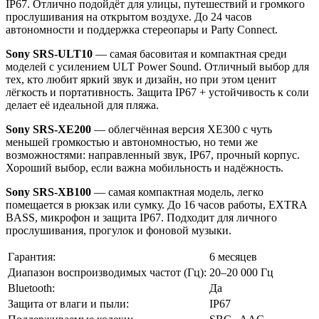
IP67. Отлично подойдёт для улицы, путешествий и громкого
прослушивания на открытом воздухе. До 24 часов
автономности и поддержка стереопары и Party Connect.
Sony SRS‑ULT10
— самая басовитая и компактная среди
моделей с усилением ULT Power Sound. Отличный выбор для
тех, кто любит яркий звук и дизайн, но при этом ценит
лёгкость и портативность. Защита IP67 + устойчивость к соли
делает её идеальной для пляжа.
Sony SRS‑XE200
— облегчённая версия XE300 с чуть
меньшей громкостью и автономностью, но теми же
возможностями: направленный звук, IP67, прочный корпус.
Хороший выбор, если важна мобильность и надёжность.
Sony SRS‑XB100
— самая компактная модель, легко
помещается в рюкзак или сумку. До 16 часов работы, EXTRA
BASS, микрофон и защита IP67. Подходит для личного
прослушивания, прогулок и фоновой музыки.
Гарантия:
6 месяцев
Диапазон воспроизводимых частот (Гц):
20–20 000 Гц
Bluetooth:
Да
Защита от влаги и пыли:
IP67