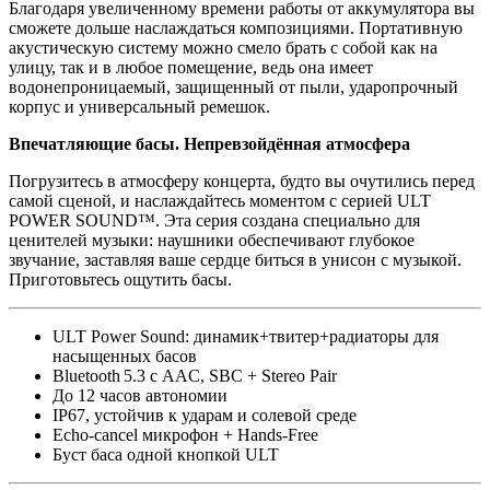
Благодаря увеличенному времени работы от аккумулятора вы
сможете дольше наслаждаться композициями. Портативную
акустическую систему можно смело брать с собой как на
улицу, так и в любое помещение, ведь она имеет
водонепроницаемый, защищенный от пыли, ударопрочный
корпус и универсальный ремешок.
Впечатляющие басы. Непревзойдённая атмосфера
Погрузитесь в атмосферу концерта, будто вы очутились перед
самой сценой, и наслаждайтесь моментом с серией ULT
POWER SOUND™. Эта серия создана специально для
ценителей музыки: наушники обеспечивают глубокое
звучание, заставляя ваше сердце биться в унисон с музыкой.
Приготовьтесь ощутить басы.
ULT Power Sound: динамик+твитер+радиаторы для
насыщенных басов
Bluetooth 5.3 с AAC, SBC + Stereo Pair
До 12 часов автономии
IP67, устойчив к ударам и солевой среде
Echo-cancel микрофон + Hands-Free
Буст баса одной кнопкой ULT