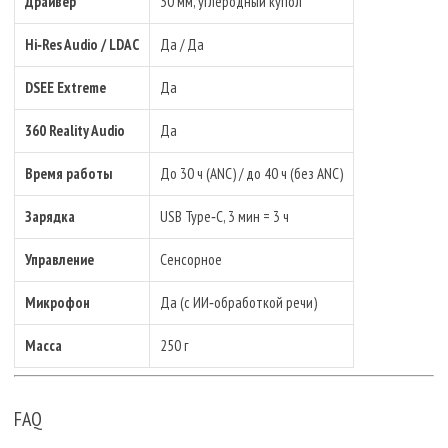
Драйвер
30 мм, углеродный купол
Hi‑Res Audio / LDAC
Да / Да
DSEE Extreme
Да
360 Reality Audio
Да
Время работы
До 30 ч (ANC) / до 40 ч (без ANC)
Зарядка
USB Type‑C, 3 мин = 3 ч
Управление
Сенсорное
Микрофон
Да (с ИИ‑обработкой речи)
Масса
250 г
FAQ