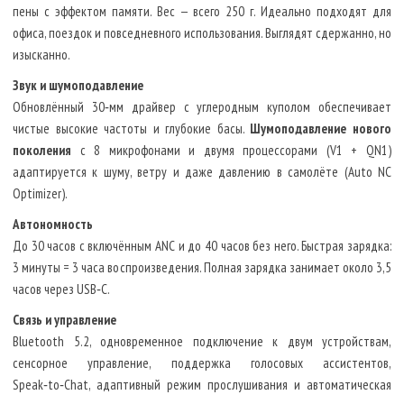
пены с эффектом памяти. Вес — всего 250 г. Идеально подходят для
офиса, поездок и повседневного использования. Выглядят сдержанно, но
изысканно.
Звук и шумоподавление
Обновлённый 30‑мм драйвер с углеродным куполом обеспечивает
чистые высокие частоты и глубокие басы.
Шумоподавление нового
поколения
с 8 микрофонами и двумя процессорами (V1 + QN1)
адаптируется к шуму, ветру и даже давлению в самолёте (Auto NC
Optimizer).
Автономность
До 30 часов с включённым ANC и до 40 часов без него. Быстрая зарядка:
3 минуты = 3 часа воспроизведения. Полная зарядка занимает около 3,5
часов через USB‑C.
Связь и управление
Bluetooth 5.2, одновременное подключение к двум устройствам,
сенсорное управление, поддержка голосовых ассистентов,
Speak‑to‑Chat, адаптивный режим прослушивания и автоматическая