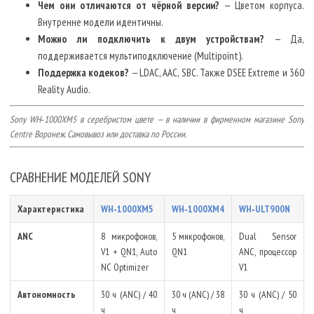
Чем они отличаются от чёрной версии?
— Цветом корпуса.
Внутренне модели идентичны.
Можно ли подключить к двум устройствам?
— Да,
поддерживается мультиподключение (Multipoint).
Поддержка кодеков?
— LDAC, AAC, SBC. Также DSEE Extreme и 360
Reality Audio.
Sony WH‑1000XM5 в серебристом цвете — в наличии в фирменном магазине Sony
Centre Воронеж. Самовывоз или доставка по России.
СРАВНЕНИЕ МОДЕЛЕЙ SONY
Характеристика
WH‑1000XM5
WH‑1000XM4
WH‑ULT900N
ANC
8 микрофонов,
5 микрофонов,
Dual Sensor
V1 + QN1, Auto
QN1
ANC, процессор
NC Optimizer
V1
Автономность
30 ч (ANC) / 40
30 ч (ANC) / 38
30 ч (ANC) / 50
ч
ч
ч