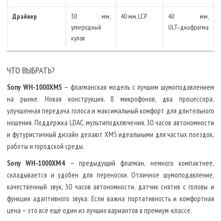
Драйвер
30 мм,
40 мм, LCP
40 мм,
углеродный
ULT‑диафрагма
купол
Частоты
4–40 000 Гц
4–40 000 Гц
5–20 000 Гц
ЧТО ВЫБРАТЬ?
Кодеки / DSEE
LDAC, AAC, SBC
LDAC, AAC,
LDAC, AAC, SBC
Sony WH‑1000XM5
— флагманская модель с лучшим шумоподавлением
/ DSEE Extreme
SBC / DSEE
/ DSEE
Extreme
на рынке. Новая конструкция, 8 микрофонов, два процессора,
улучшенная передача голоса и максимальный комфорт для длительного
360 Reality Audio
Да
Да
Нет
ношения. Поддержка LDAC, мультиподключения, 30 часов автономности
и футуристичный дизайн делают XM5 идеальными для частых поездок,
Bluetooth
5.2 + Multipoint
5.0 +
5.2 + Multipoint
работы и городской среды.
Multipoint
Sony WH‑1000XM4
— предыдущий флагман, немного компактнее,
Управление
Сенсорное
Сенсорное
Кнопочное +
складывается и удобен для переноски. Отличное шумоподавление,
кнопка ULT
качественный звук, 30 часов автономности, датчик снятия с головы и
Вес
250 г
254 г
255 г
функция адаптивного звука. Если важна портативность и комфортная
цена — это всё ещё один из лучших вариантов в премиум-классе.