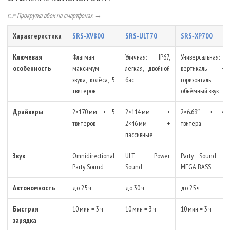
👉 Прокрутка вбок на смартфонах →
Характеристика
SRS‑XV800
SRS‑ULT70
SRS‑XP700
Ключевая
Флагман:
Уличная: IP67,
Универсальная:
особенность
максимум
легкая, двойной
вертикаль +
звука, колёса, 5
бас
горизонталь,
твитеров
объёмный звук
Драйверы
2×170 мм + 5
2×114 мм +
2×6.69″ + 4
твитеров
2×46 мм +
твитера
пассивные
Звук
Omnidirectional
ULT Power
Party Sound +
Party Sound
Sound
MEGA BASS
Автономность
до 25 ч
до 30 ч
до 25 ч
Быстрая
10 мин = 3 ч
10 мин = 3 ч
10 мин = 3 ч
зарядка