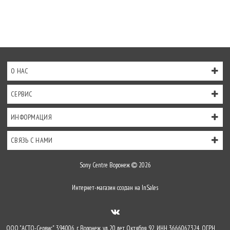
О НАС
СЕРВИС
ИНФОРМАЦИЯ
СВЯЗЬ С НАМИ
Sony Centre Воронеж
2026
Интернет-магазин создан на
InSales
ООО "АСТО-Сервис", 394006, г. Воронеж, ул. 20 лет Октября 92, ИНН 3666067324, ОГРН