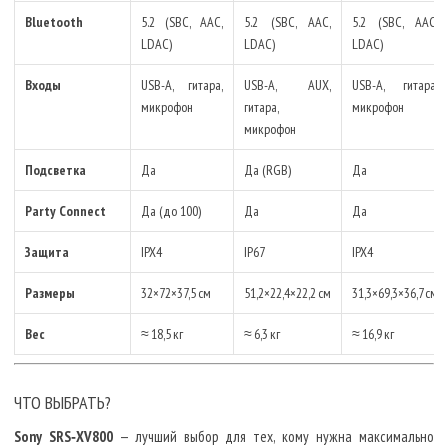
Bluetooth
5.2 (SBC, AAC,
5.2 (SBC, AAC,
5.2 (SBC, AAC,
LDAC)
LDAC)
LDAC)
Входы
USB-A, гитара,
USB-A, AUX,
USB-A, гитара,
микрофон
гитара,
микрофон
микрофон
Подсветка
Да
Да (RGB)
Да
Party Connect
Да (до 100)
Да
Да
Защита
IPX4
IP67
IPX4
Размеры
32×72×37,5 см
51,2×22,4×22,2 см
31,3×69,3×36,7 см
Вес
≈ 18,5 кг
≈ 6,3 кг
≈ 16,9 кг
ЧТО ВЫБРАТЬ?
Sony SRS‑XV800
— лучший выбор для тех, кому нужна максимально