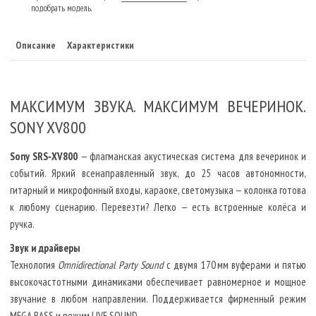
подобрать модель.
Описание
Характеристики
МАКСИМУМ ЗВУКА. МАКСИМУМ ВЕЧЕРИНОК.
SONY XV800
Sony SRS‑XV800
— флагманская акустическая система для вечеринок и
событий. Яркий всенаправленный звук, до 25 часов автономности,
гитарный и микрофонный входы, караоке, светомузыка — колонка готова
к любому сценарию. Перевезти? Легко — есть встроенные колёса и
ручка.
Звук и драйверы
Технология
Omnidirectional Party Sound
с двумя 170 мм вуферами и пятью
высокочастотными динамиками обеспечивает равномерное и мощное
звучание в любом направлении. Поддерживается фирменный режим
MEGA BASS и режим LIVE SOUND.